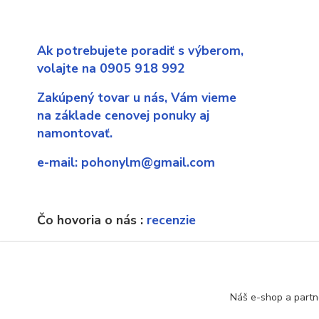
Ak potrebujete poradiť s výberom,
volajte na 0905 918 992
Zakúpený tovar u nás,
Vám vieme
na základe cenovej ponuky aj
namontovať.
e-mail:
pohonylm@gmail.com
Čo hovoria o nás :
recenzie
Ak náhodou sa dostanete sa
neexistujúcu stránku, poprosíme o
upozornenie.
Náš e-shop a partn