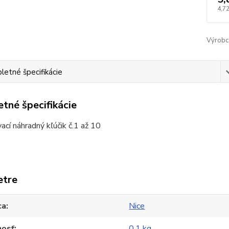
4,72
Výrobc
etné špecifikácie
tné špecifikácie
cí náhradný kľúčik č.1 až 10
etre
ca
Nice
osť
0,1 kg