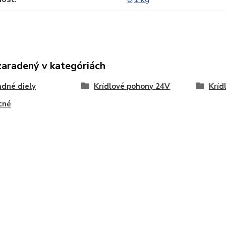
zaradený v kategóriách
dné diely
Krídlové pohony 24V
Kríd
tné