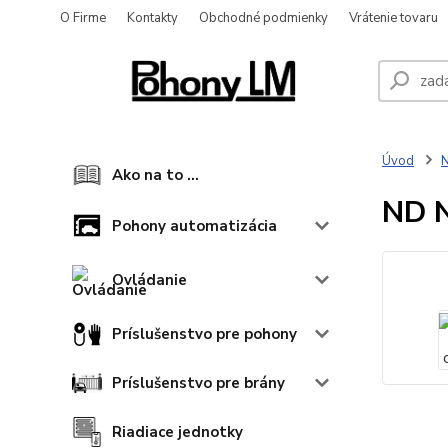
O Firme
Kontakty
Obchodné podmienky
Vrátenie tovaru
Úvod
N
Ako na to ...
ND N
Pohony automatizácia
Ovládanie
Príslušenstvo pre pohony
Príslušenstvo pre brány
Riadiace jednotky