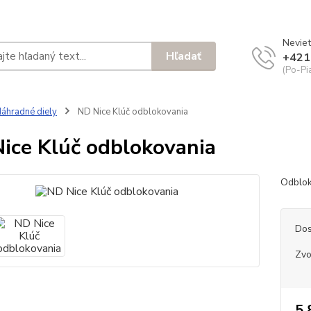
Neviet
Hľadať
+421
(Po-Pi
áhradné diely
ND Nice Klúč odblokovania
ice Klúč odblokovania
Odblok
Dos
Zvol
5,