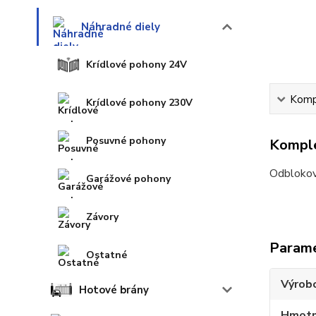
Náhradné diely
Krídlové pohony 24V
Kompl
Krídlové pohony 230V
Posuvné pohony
Komple
Odblokova
Garážové pohony
Závory
Param
Ostatné
Výrob
Hotové brány
Hmotn