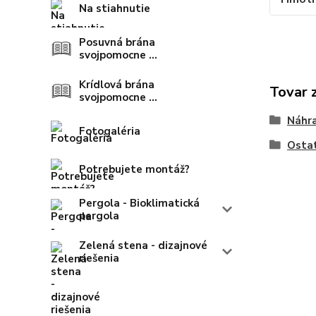
Na stiahnutie
Posuvná brána
svojpomocne ...
Krídlová brána
Tovar 
svojpomocne ...
Náhra
Fotogaléria
Osta
Potrebujete montáž?
Pergola - Bioklimatická
pergola
Zelená stena - dizajnové
riešenia