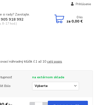
Prihlásenie
e si rady? Zavolajte.
0
ks
 905 918 992
za
0,00 €
a, 8-17 hod.)
ovací náhradný kľúčik č.1 až 10
celý popis
tupnosť
na extérnom sklade
iť číslo
80 €