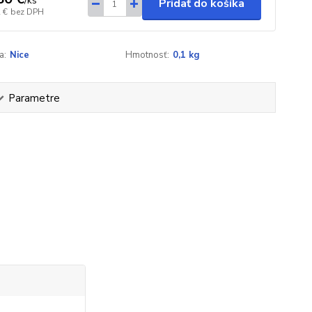
/
ks
Pridať do košíka
 €
bez DPH
a:
Nice
Hmotnosť:
0,1 kg
Parametre