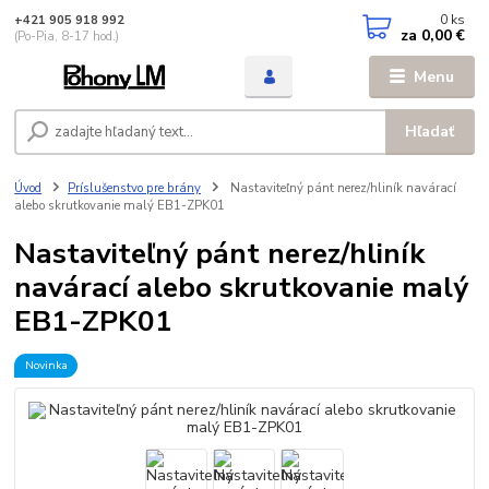
0
ks
+421 905 918 992
za
0,00 €
(Po-Pia, 8-17 hod.)
Menu
Hľadať
Úvod
Príslušenstvo pre brány
Nastaviteľný pánt nerez/hliník navárací
alebo skrutkovanie malý EB1-ZPK01
Nastaviteľný pánt nerez/hliník
navárací alebo skrutkovanie malý
EB1-ZPK01
Novinka