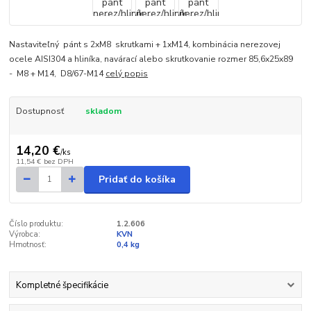
Nastaviteľný pánt s 2xM8 skrutkami + 1xM14, kombinácia nerezovej
ocele AISI304 a hliníka, navárací alebo skrutkovanie rozmer 85,6x25x89
- M8 + M14, D8/67-M14
celý popis
Dostupnosť
skladom
14,20 €
/
ks
11,54 €
bez DPH
Pridať do košíka
Číslo produktu:
1.2.606
Výrobca:
KVN
Hmotnosť:
0,4 kg
Kompletné špecifikácie