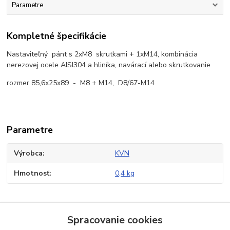
Parametre
Kompletné špecifikácie
Nastaviteľný pánt s 2xM8 skrutkami + 1xM14, kombinácia
nerezovej ocele AISI304 a hliníka, navárací alebo skrutkovanie
rozmer 85,6x25x89 - M8 + M14,
D8/67-M14
Parametre
Výrobca
KVN
Hmotnosť
0,4 kg
Tovar zaradený v kategóriách
Spracovanie cookies