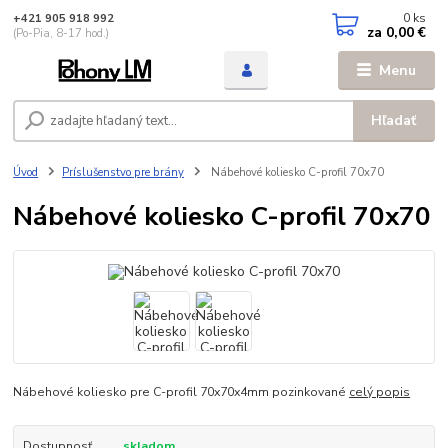
0
ks
+421 905 918 992
za
0,00 €
(Po-Pia, 8-17 hod.)
Menu
Hľadať
Úvod
Príslušenstvo pre brány
Nábehové koliesko C-profil 70x70
Nábehové koliesko C-profil 70x70
Nábehové koliesko pre C-profil 70x70x4mm pozinkované
celý popis
Dostupnosť
skladom