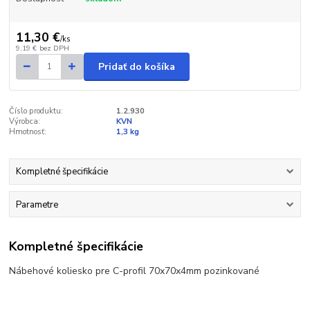
11,30 €
/
ks
9,19 €
bez DPH
Pridať do košíka
Číslo produktu:
1.2.930
Výrobca:
KVN
Hmotnosť:
1,3 kg
Kompletné špecifikácie
Parametre
Kompletné špecifikácie
Nábehové koliesko pre C-profil 70x70x4mm pozinkované