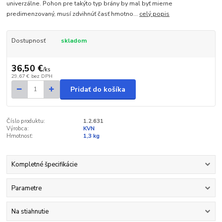
univerzálne. Pohon pre takýto typ brány by mal byť mierne
predimenzovaný, musí zdvihnúť časť hmotno...
celý popis
Dostupnosť
skladom
36,50 €
/
ks
29,67 €
bez DPH
Pridať do košíka
Číslo produktu:
1.2.631
Výrobca:
KVN
Hmotnosť:
1,3 kg
Kompletné špecifikácie
Parametre
Na stiahnutie