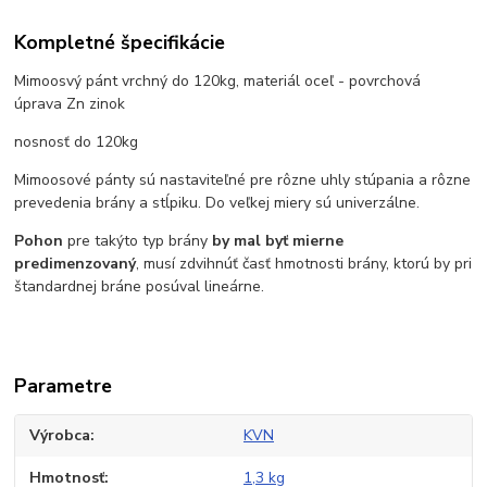
Kompletné špecifikácie
Mimoosvý pánt vrchný do 120kg, materiál oceľ - povrchová
úprava Zn zinok
nosnosť do 120kg
Mimoosové pánty sú nastaviteľné pre rôzne uhly stúpania a rôzne
prevedenia brány a stĺpiku. Do veľkej miery sú univerzálne.
Pohon
pre takýto typ brány
by mal byť mierne
predimenzovaný
, musí zdvihnúť časť hmotnosti brány, ktorú by pri
štandardnej bráne posúval lineárne.
Parametre
Výrobca
KVN
Hmotnosť
1,3 kg