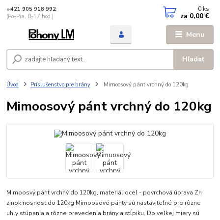
0
ks
+421 905 918 992
za
0,00 €
(Po-Pia, 8-17 hod.)
Menu
Hľadať
Úvod
Príslušenstvo pre brány
Mimoosový pánt vrchný do 120kg
Mimoosový pánt vrchný do 120kg
Mimoosvý pánt vrchný do 120kg, materiál oceľ - povrchová úprava Zn
zinok nosnosť do 120kg Mimoosové pánty sú nastaviteľné pre rôzne
uhly stúpania a rôzne prevedenia brány a stĺpiku. Do veľkej miery sú