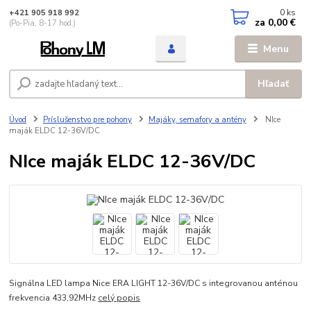
0
ks
+421 905 918 992
za
0,00 €
(Po-Pia, 8-17 hod.)
Menu
Hľadať
Úvod
Príslušenstvo pre pohony
Majáky, semafory a antény
NIce
maják ELDC 12-36V/DC
NIce maják ELDC 12-36V/DC
Signálna LED lampa Nice ERA LIGHT 12-36V/DC s integrovanou anténou
frekvencia 433,92MHz
celý popis