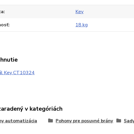
ca
Key
osť
18 kg
ahnutie
l Key CT10324
zaradený v kategóriách
ny automatizácia
Pohony pre posuvné brány
Sady