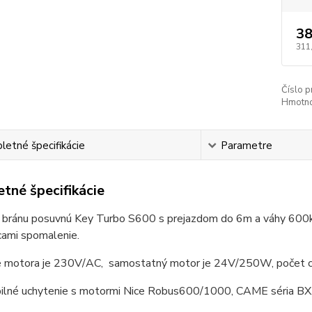
38
311
Číslo p
Hmotno
etné špecifikácie
Parametre
tné špecifikácie
 bránu posuvnú Key Turbo S600 s prejazdom do 6m a váhy 600k
cami spomalenie.
e motora je 230V/AC, samostatný motor je 24V/250W, počet cy
ilné uchytenie s motormi Nice Robus600/1000, CAME séria BX, 