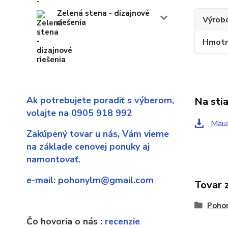
Zelená stena - dizajnové
Výrob
riešenia
Hmotn
Ak potrebujete poradiť s výberom,
Na sti
volajte na 0905 918 992
Mauá
Zakúpený tovar u nás,
Vám vieme
na základe cenovej ponuky aj
namontovať.
e-mail:
pohonylm@gmail.com
Tovar 
Poho
Čo hovoria o nás :
recenzie