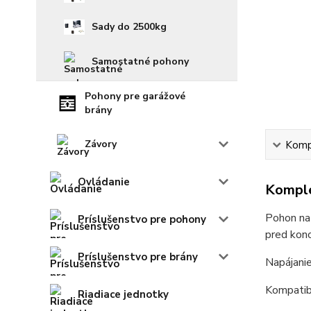
Sady do 2500kg
Samostatné pohony
Pohony pre garážové
brány
Závory
Kompl
Ovládanie
Komple
Pohon na
Príslušenstvo pre pohony
pred kon
Príslušenstvo pre brány
Napájani
Kompatib
Riadiace jednotky