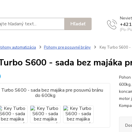
Neviet
Hľadať
+421
(Po-Pi
ohony automatizácia
Pohony pre posuvné brány
Key Turbo S600 - 
Turbo S600 - sada bez majáka 
Pohon 
600kg,
koncam
motor 
Kompat
Dos