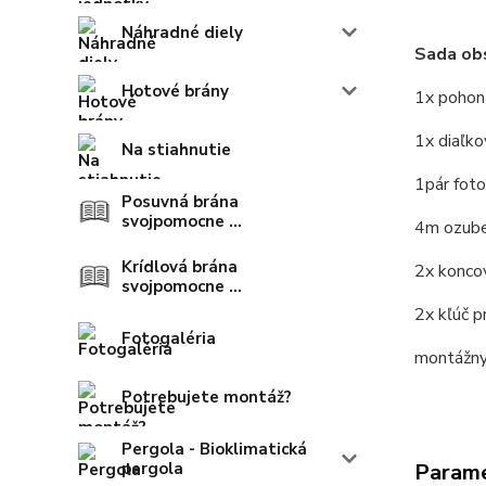
Náhradné diely
Sada ob
Hotové brány
1x pohon
1x diaľk
Na stiahnutie
1pár fot
Posuvná brána
svojpomocne ...
4m ozube
Krídlová brána
2x konco
svojpomocne ...
2x kľúč p
Fotogaléria
montážny
Potrebujete montáž?
Pergola - Bioklimatická
pergola
Param