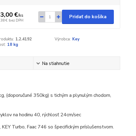
3,00 €
/
ks
Pridať do košíka
,38 €
bez DPH
roduktu:
1.2.4192
Výrobca:
Key
sť:
18 kg
Na stiahnutie
g, (doporučuné 350kg) s tichým a plynulým chodom,
klov na hodinu 40, rýchlosť 24cm/sec
KEY Turbo, Faac 746 so špecifickým príslušenstvom.