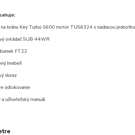
sahuje:
 na bránu Key Turbo S600 motor TUS6324 s riadiacou jednotko
ový ovládač SUB-44WR
obuniek FT22
ný hrebeň
vý doraz
re odlokovanie
 a užívateľský manuál
etre