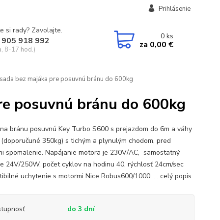
Prihlásenie
e si rady? Zavolajte.
0
ks
 905 918 992
za
0,00 €
a, 8-17 hod.)
sada bez majáka pre posuvnú bránu do 600kg
pre posuvnú bránu do 600kg
na bránu posuvnú Key Turbo S600 s prejazdom do 6m a váhy
 (doporučuné 350kg) s tichým a plynulým chodom, pred
i spomalenie. Napájanie motora je 230V/AC, samostatný
je 24V/250W, počet cyklov na hodinu 40, rýchlosť 24cm/sec
ibilné uchytenie s motormi Nice Robus600/1000, ...
celý popis
tupnosť
do 3 dní