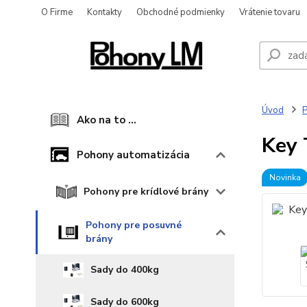
O Firme
Kontakty
Obchodné podmienky
Vrátenie tovaru
Úvod
P
Ako na to ...
Key 
Pohony automatizácia
Novinka
Pohony pre krídlové brány
Pohony pre posuvné
brány
Sady do 400kg
Sady do 600kg