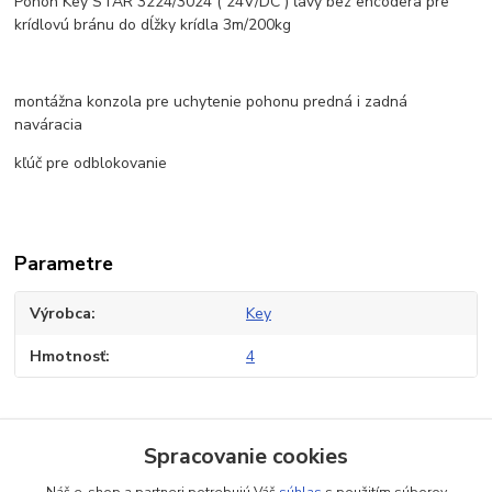
Pohon Key STAR 3224/3024 ( 24V/DC ) ľavý bez encodera pre
krídlovú bránu do dĺžky krídla 3m/200kg
montážna konzola pre uchytenie pohonu predná i zadná
naváracia
kľúč pre odblokovanie
Parametre
Výrobca
Key
Hmotnosť
4
Tovar zaradený v kategóriách
Spracovanie cookies
Pohony automatizácia