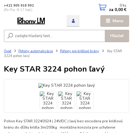
0
ks
+421 905 918 992
za
0,00 €
(Po-Pia, 8-17 hod.)
Menu
Hľadať
Úvod
Pohony automatizácia
Pohony pre krídlové brány
Key STAR
3224 pohon ľavý
Key STAR 3224 pohon ľavý
Pohon Key STAR 3224/3024 ( 24V/DC ) ľavý bez encodera pre krídlovú
bránu do dĺžky krídla 3m/200kg montážna konzola pre uchytenie