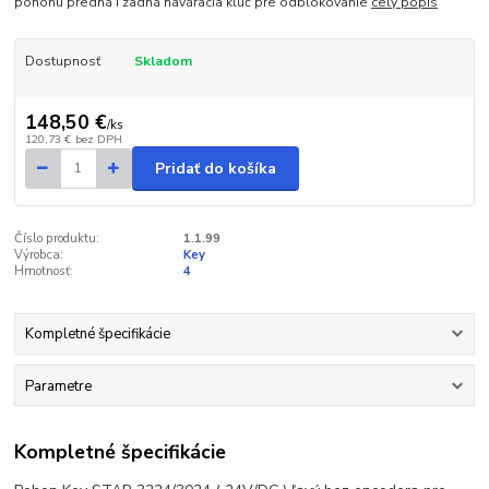
pohonu predná i zadná naváracia kľúč pre odblokovanie
celý popis
Dostupnosť
Skladom
148,50 €
/
ks
120,73 €
bez DPH
Pridať do košíka
Číslo produktu:
1.1.99
Výrobca:
Key
Hmotnosť:
4
Kompletné špecifikácie
Parametre
Kompletné špecifikácie