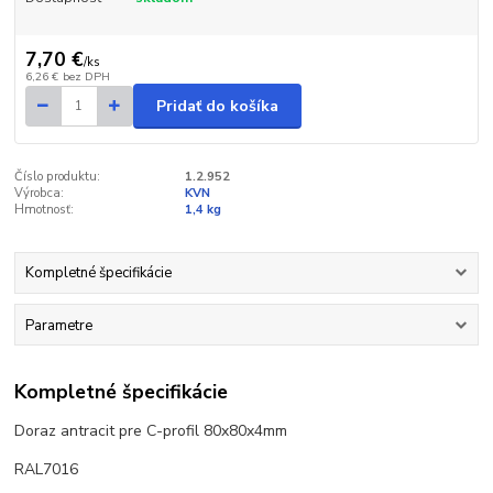
7,70 €
/
ks
6,26 €
bez DPH
Pridať do košíka
Číslo produktu:
1.2.952
Výrobca:
KVN
Hmotnosť:
1,4 kg
Kompletné špecifikácie
Parametre
Kompletné špecifikácie
Doraz antracit pre C-profil 80x80x4mm
RAL7016