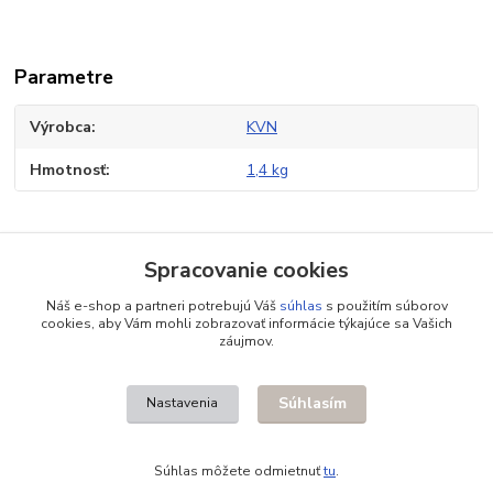
Parametre
Výrobca
KVN
Hmotnosť
1,4 kg
Tovar zaradený v kategóriách
Spracovanie cookies
Príslušenstvo pre brány
Náš e-shop a partneri potrebujú Váš
súhlas
s použitím súborov
cookies, aby Vám mohli zobrazovať informácie týkajúce sa Vašich
Pohony pre posuvné brány
záujmov.
Samonosný systém
Súhlasím
Nastavenia
Súhlas môžete odmietnuť
tu
.
Vytvorené na
Eshop-rychlo.sk