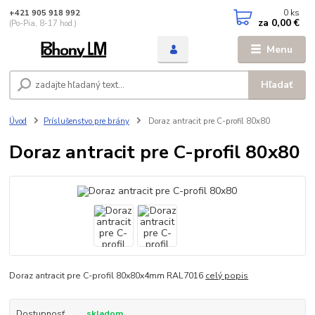
0
ks
+421 905 918 992
za
0,00 €
(Po-Pia, 8-17 hod.)
Menu
Hľadať
Úvod
Príslušenstvo pre brány
Doraz antracit pre C-profil 80x80
Doraz antracit pre C-profil 80x80
Doraz antracit pre C-profil 80x80x4mm RAL7016
celý popis
Dostupnosť
skladom