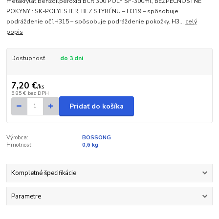
metakrylát,benzoilperoxid BCR 300 POLY SF-300ml, BEZPEČNOSTNÉ
POKYNY : SK-POLYESTER, BEZ STYRÉNU – H319 – spôsobuje
podráždenie očí.H315 – spôsobuje podráždenie pokožky. H3...
celý
popis
Dostupnosť
do 3 dní
7,20 €
/
ks
5,85 €
bez DPH
Pridať do košíka
Výrobca:
BOSSONG
Hmotnosť:
0,6 kg
Kompletné špecifikácie
Parametre