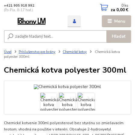
0
ks
+421 905 918 992
za
0,00 €
(Po-Pia, 8-17 hod.)
Menu
Hľadať
Úvod
Príslušenstvo pre brány
Chemické kotvy
Chemická kotva
polyester 300ml
Chemická kotva polyester 300ml
Chemické kotvenie 300ml polyesterové bez styrénu so zmiešavacím
hrotom, vhodná na použitie v interéri. Obsahuje 2-hydroxyetyl