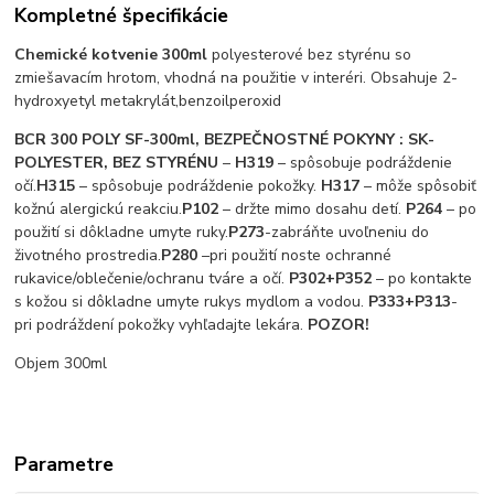
Kompletné špecifikácie
Chemické kotvenie 300ml
polyesterové bez styrénu so
zmiešavacím hrotom, vhodná na použitie v interéri. Obsahuje 2-
hydroxyetyl metakrylát,benzoilperoxid
BCR 300 POLY SF-300ml, BEZPEČNOSTNÉ POKYNY :
SK-
POLYESTER, BEZ STYRÉNU
–
H319
– spôsobuje podráždenie
očí.
H315
– spôsobuje podráždenie pokožky.
H317
– môže spôsobiť
kožnú alergickú reakciu.
P102
– držte mimo dosahu detí.
P264
– po
použití si dôkladne umyte ruky.
P273
-zabráňte uvoľneniu do
životného prostredia.
P280
–pri použití noste ochranné
rukavice/oblečenie/ochranu tváre a očí.
P302+P352
– po kontakte
s kožou si dôkladne umyte rukys mydlom a vodou.
P333+P313
-
pri podráždení pokožky vyhľadajte lekára.
POZOR!
Objem 300ml
Parametre