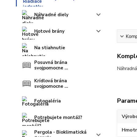
Náhradné diely
Hotové brány
Kompl
Na stiahnutie
Komple
Posuvná brána
svojpomocne ...
Náhradná
Krídlová brána
svojpomocne ...
Param
Fotogaléria
Výrob
Potrebujete montáž?
Hmotn
Pergola - Bioklimatická