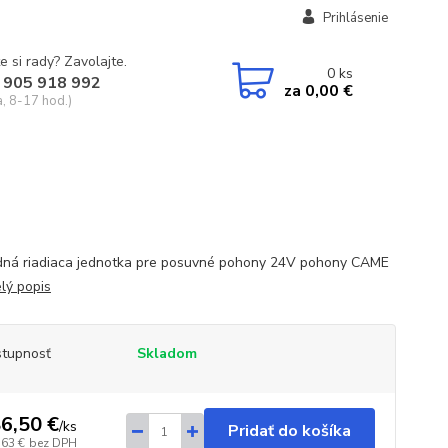
Prihlásenie
e si rady? Zavolajte.
0
ks
 905 918 992
za
0,00 €
a, 8-17 hod.)
ná riadiaca jednotka pre posuvné pohony 24V pohony CAME
lý popis
tupnosť
Skladom
6,50 €
/
ks
Pridať do košíka
,63 €
bez DPH