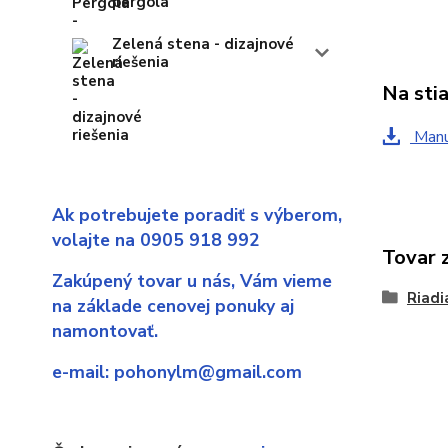
pergola
Zelená stena - dizajnové
riešenia
Na sti
Man
Ak potrebujete poradiť s výberom,
volajte na 0905 918 992
Tovar 
Zakúpený tovar u nás,
Vám vieme
Riadi
na základe cenovej ponuky aj
namontovať.
e-mail:
pohonylm@gmail.com