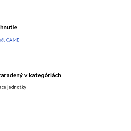
ahnutie
uál CAME
zaradený v kategóriách
ace jednotky