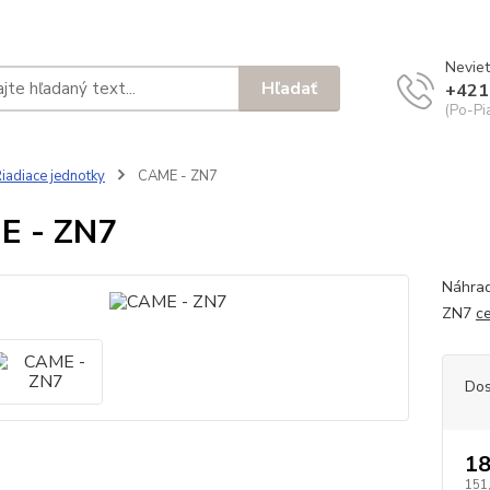
Neviet
Hľadať
+421
(Po-Pi
iadiace jednotky
CAME - ZN7
E - ZN7
Náhrad
ZN7
ce
Dos
18
151