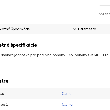
Výrobc
etné špecifikácie
Parametre
tné špecifikácie
 riadiaca jednotka pre posuvné pohony 24V pohony CAME ZN7
etre
ca
Came
osť
0,3 kg