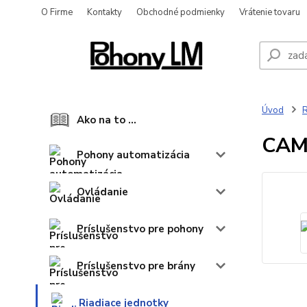
O Firme
Kontakty
Obchodné podmienky
Vrátenie tovaru
Úvod
R
Ako na to ...
CAM
Pohony automatizácia
Ovládanie
Príslušenstvo pre pohony
Príslušenstvo pre brány
Riadiace jednotky