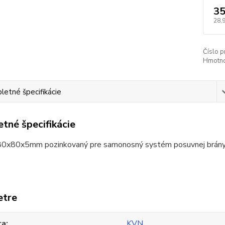
35
28,
Číslo p
Hmotno
etné špecifikácie
tné špecifikácie
 80x80x5mm pozinkovaný pre samonosný systém posuvnej brán
etre
ca
KVN