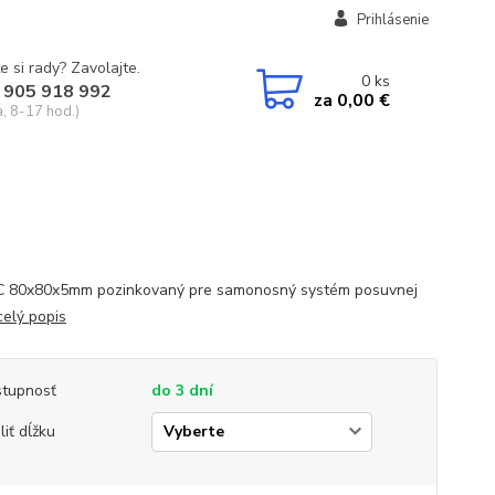
Prihlásenie
e si rady? Zavolajte.
0
ks
 905 918 992
za
0,00 €
a, 8-17 hod.)
-C 80x80x5mm pozinkovaný pre samonosný systém posuvnej
celý popis
tupnosť
do 3 dní
liť dĺžku