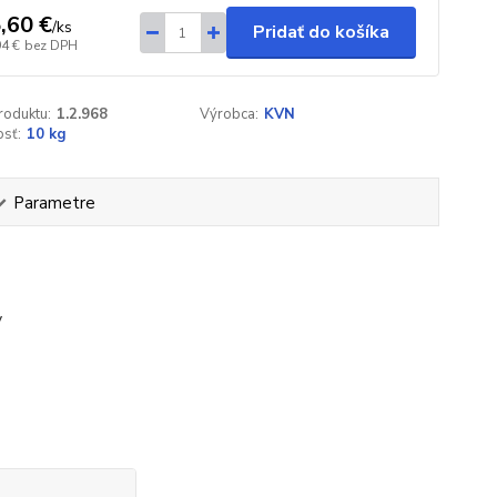
,60 €
/
ks
Pridať do košíka
94 €
bez DPH
roduktu:
1.2.968
Výrobca:
KVN
sť:
10 kg
Parametre
y