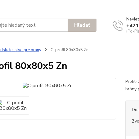
Neviet
Hľadať
+421
(Po-Pi
ríslušenstvo pre brány
C-profil 80x80x5 Zn
ofil 80x80x5 Zn
Profil
brány
Dos
Zvo