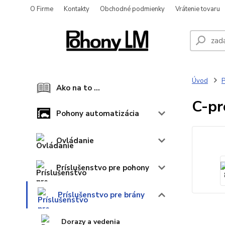
O Firme
Kontakty
Obchodné podmienky
Vrátenie tovaru
Úvod
P
Ako na to ...
C-pr
Pohony automatizácia
Ovládanie
Príslušenstvo pre pohony
Príslušenstvo pre brány
Dorazy a vedenia