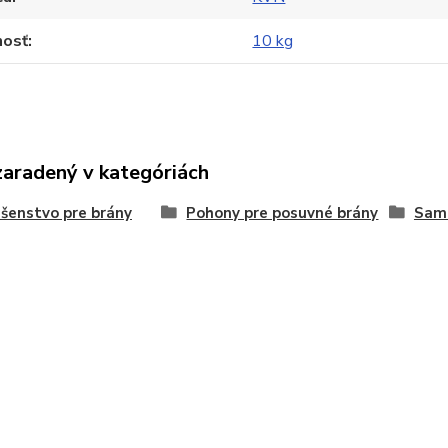
osť
10 kg
zaradený v kategóriách
ušenstvo pre brány
Pohony pre posuvné brány
Sam