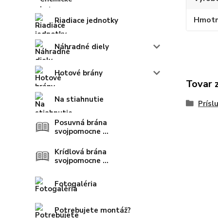
Hmotn
Riadiace jednotky
Náhradné diely
Hotové brány
Tovar 
Na stiahnutie
Prísl
Posuvná brána
svojpomocne ...
Krídlová brána
svojpomocne ...
Fotogaléria
Potrebujete montáž?