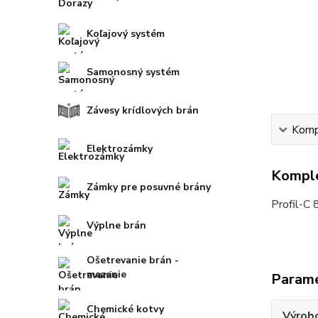
Koľajový systém
Samonosný systém
Závesy krídlových brán
Kompl
Elektrozámky
Komple
Zámky pre posuvné brány
Profil-C
Výplne brán
Ošetrevanie brán -
mazanie
Param
Chemické kotvy
Výrob