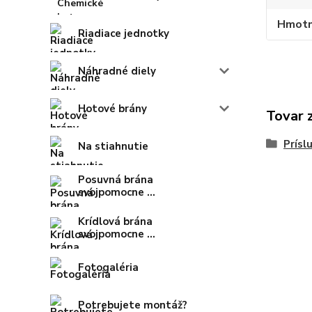
Hmotn
Riadiace jednotky
Náhradné diely
Hotové brány
Tovar 
Prísl
Na stiahnutie
Posuvná brána
svojpomocne ...
Krídlová brána
svojpomocne ...
Fotogaléria
Potrebujete montáž?