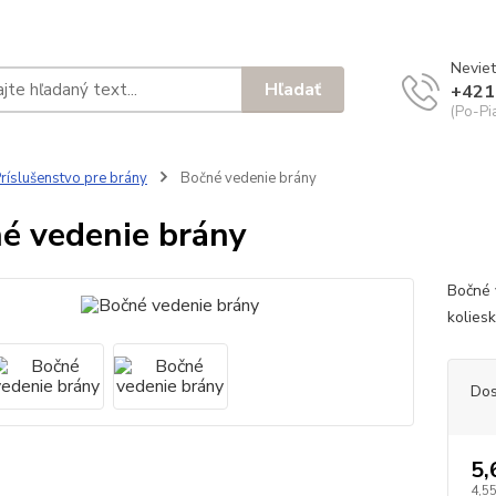
Neviet
Hľadať
+421
(Po-Pi
ríslušenstvo pre brány
Bočné vedenie brány
é vedenie brány
Bočné 
kolie
Dos
5,
4,55