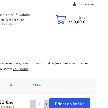
Prihlásenie
e si rady? Zavolajte.
0
ks
 905 918 992
za
0,00 €
a, 8-17 hod.)
vedenie brány s nylónovým ložiskovým kolieskom. priemer
ska 35mm
celý popis
tupnosť
Skladom
60 €
/
ks
Pridať do košíka
 €
bez DPH