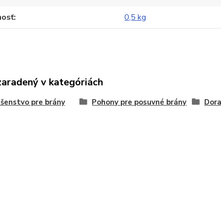
osť
0,5 kg
zaradený v kategóriách
ušenstvo pre brány
Pohony pre posuvné brány
Dora