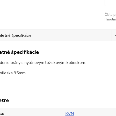
Číslo p
Hmotno
etné špecifikácie
tné špecifikácie
denie brány s nylónovým ložiskovým kolieskom.
kolieska 35mm
etre
ca
KVN