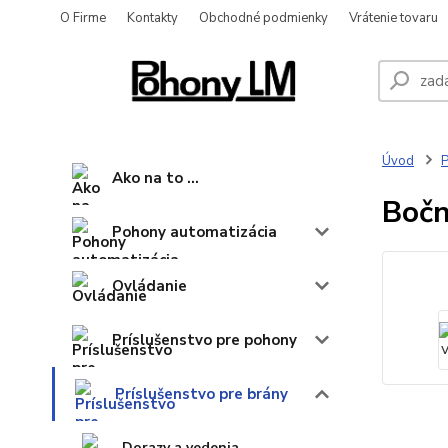
O Firme
Kontakty
Obchodné podmienky
Vrátenie tovaru
Úvod
P
Ako na to ...
Bočn
Pohony automatizácia
Ovládanie
Príslušenstvo pre pohony
Príslušenstvo pre brány
Dorazy a vedenia