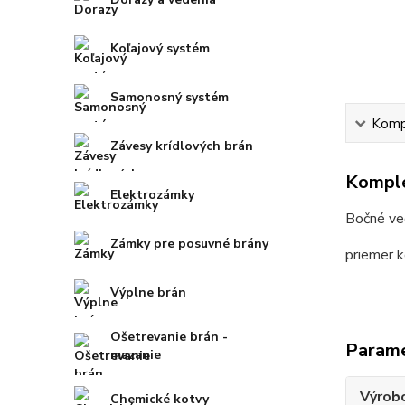
Koľajový systém
Samonosný systém
Kompl
Závesy krídlových brán
Komple
Elektrozámky
Bočné ve
Zámky pre posuvné brány
priemer 
Výplne brán
Ošetrevanie brán -
Param
mazanie
Výrob
Chemické kotvy